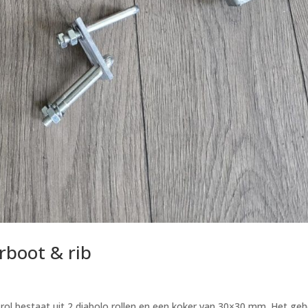
boot & rib
 rol bestaat uit 2 diabolo rollen en een koker van 30×30 mm. Het geh