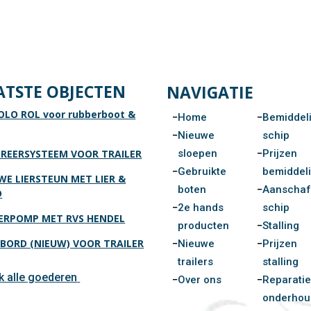
ATSTE OBJECTEN
NAVIGATIE
OLO ROL voor rubberboot &
Home
Bemiddel
Nieuwe
schip
sloepen
Prijzen
REERSYSTEEM VOOR TRAILER
Gebruikte
bemiddel
WE LIERSTEUN MET LIER &
boten
Aanscha
D
2e hands
schip
RPOMP MET RVS HENDEL
producten
Stalling
BORD (NIEUW) VOOR TRAILER
Nieuwe
Prijzen
trailers
stalling
jk alle goederen
Over ons
Reparatie
onderhou