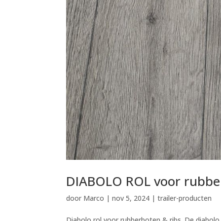
DIABOLO ROL voor rubber
door
Marco
|
nov 5, 2024
|
trailer-producten
Diabolo rol voor rubberboten & ribs. De diabolo