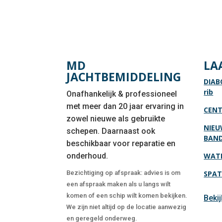
MD
LA
JACHTBEMIDDELING
DIAB
rib
Onafhankelijk & professioneel
met meer dan 20 jaar ervaring in
CENT
zowel nieuwe als gebruikte
NIEU
schepen. Daarnaast ook
BAN
beschikbaar voor reparatie en
onderhoud.
WATE
Bezichtiging op afspraak: advies is om
SPAT
een afspraak maken als u langs wilt
komen of een schip wilt komen bekijken.
Beki
We zijn niet altijd op de locatie aanwezig
en geregeld onderweg.