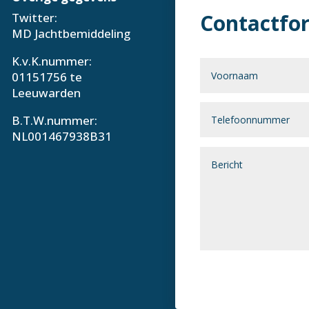
Contactfo
Twitter:
MD Jachtbemiddeling
K.v.K.nummer:
01151756 te
Leeuwarden
B.T.W.nummer:
NL001467938B31