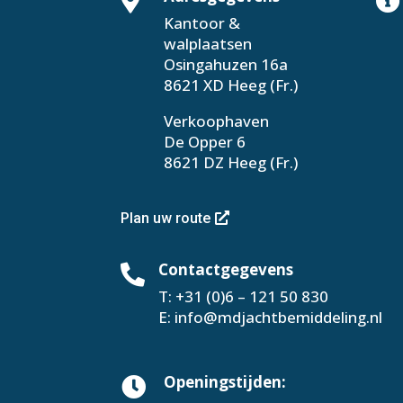


Kantoor &
walplaatsen
Osingahuzen 16a
8621 XD Heeg (Fr.)
Verkoophaven
De Opper 6
8621 DZ Heeg (Fr.)
Plan uw route
Contactgegevens

T:
+31 (0)6 – 121 50 830
E:
info@mdjachtbemiddeling.nl
Openingstijden:
