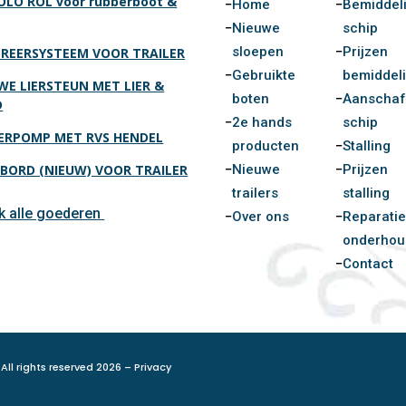
OLO ROL voor rubberboot &
Home
Bemiddel
Nieuwe
schip
sloepen
Prijzen
REERSYSTEEM VOOR TRAILER
Gebruikte
bemiddel
WE LIERSTEUN MET LIER &
boten
Aanscha
D
2e hands
schip
RPOMP MET RVS HENDEL
producten
Stalling
BORD (NIEUW) VOOR TRAILER
Nieuwe
Prijzen
trailers
stalling
jk alle goederen
Over ons
Reparatie
onderhou
Contact
All rights reserved 2026 –
Privacy