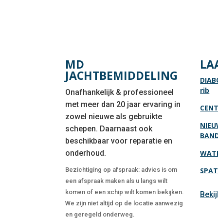
MD
LA
JACHTBEMIDDELING
DIAB
rib
Onafhankelijk & professioneel
met meer dan 20 jaar ervaring in
CENT
zowel nieuwe als gebruikte
NIEU
schepen. Daarnaast ook
BAN
beschikbaar voor reparatie en
onderhoud.
WATE
Bezichtiging op afspraak: advies is om
SPAT
een afspraak maken als u langs wilt
komen of een schip wilt komen bekijken.
Beki
We zijn niet altijd op de locatie aanwezig
en geregeld onderweg.