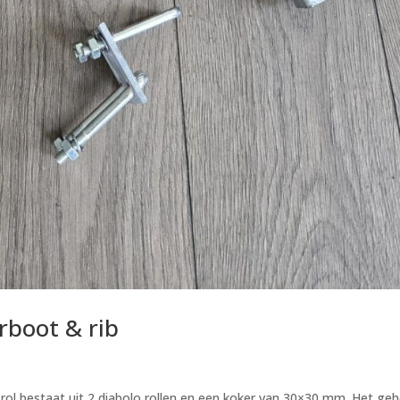
boot & rib
 rol bestaat uit 2 diabolo rollen en een koker van 30×30 mm. Het geh