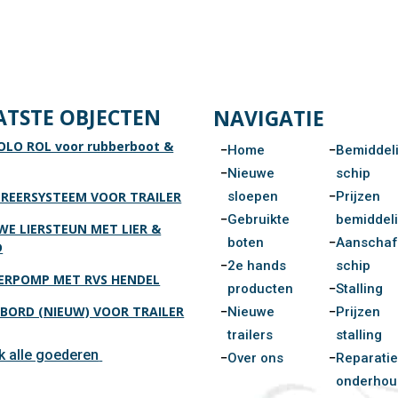
ATSTE OBJECTEN
NAVIGATIE
OLO ROL voor rubberboot &
Home
Bemiddel
Nieuwe
schip
sloepen
Prijzen
REERSYSTEEM VOOR TRAILER
Gebruikte
bemiddel
WE LIERSTEUN MET LIER &
boten
Aanscha
D
2e hands
schip
RPOMP MET RVS HENDEL
producten
Stalling
BORD (NIEUW) VOOR TRAILER
Nieuwe
Prijzen
trailers
stalling
jk alle goederen
Over ons
Reparatie
onderhou