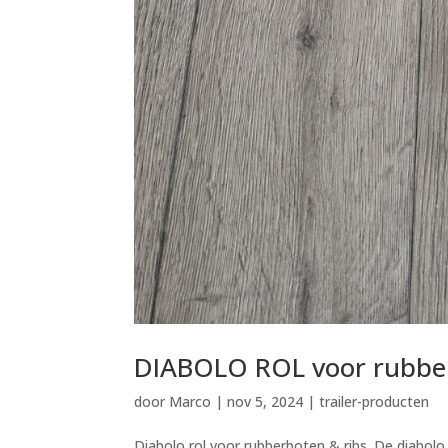
DIABOLO ROL voor rubber
door
Marco
|
nov 5, 2024
|
trailer-producten
Diabolo rol voor rubberboten & ribs. De diabolo