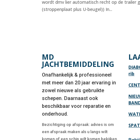
wordt dmv lier automatisch recht op de trailer g
(stroppenplaat plus U-beugel)) In...
MD
LA
JACHTBEMIDDELING
DIAB
rib
Onafhankelijk & professioneel
met meer dan 20 jaar ervaring in
CENT
zowel nieuwe als gebruikte
NIEU
schepen. Daarnaast ook
BAN
beschikbaar voor reparatie en
onderhoud.
WATE
Bezichtiging op afspraak: advies is om
SPAT
een afspraak maken als u langs wilt
komen of een schip wilt komen bekijken.