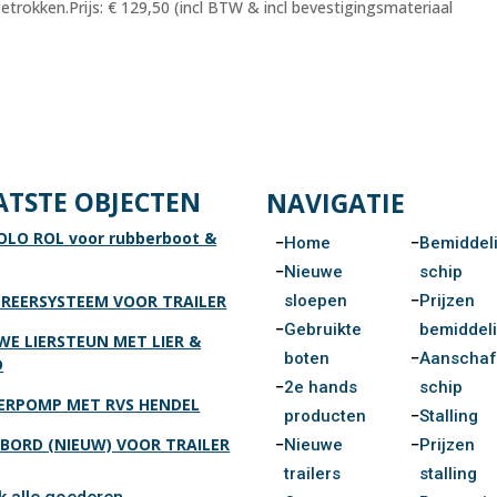
etrokken.Prijs: € 129,50 (incl BTW & incl bevestigingsmateriaal
ATSTE OBJECTEN
NAVIGATIE
OLO ROL voor rubberboot &
Home
Bemiddel
Nieuwe
schip
sloepen
Prijzen
REERSYSTEEM VOOR TRAILER
Gebruikte
bemiddel
WE LIERSTEUN MET LIER &
boten
Aanscha
D
2e hands
schip
RPOMP MET RVS HENDEL
producten
Stalling
BORD (NIEUW) VOOR TRAILER
Nieuwe
Prijzen
trailers
stalling