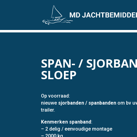
SPAN- / SJORB
SLOEP
Op voorraad:
nieuwe
sjorbanden / spanbanden
om bv uw
trailer.
Kenmerken spanband
:
– 2 delig / eenvoudige montage
– 2000 kg