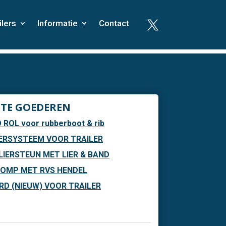
ilers
Informatie
Contact

TE GOEDEREN
 ROL voor rubberboot & rib
ERSYSTEEM VOOR TRAILER
LIERSTEUN MET LIER & BAND
OMP MET RVS HENDEL
D (NIEUW) VOOR TRAILER