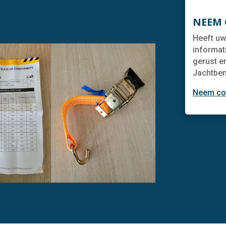
NEEM 
Heeft uw
informat
gerust e
Jachtbem
Neem co