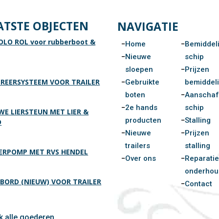
ATSTE OBJECTEN
NAVIGATIE
OLO ROL voor rubberboot &
Home
Bemiddel
Nieuwe
schip
sloepen
Prijzen
REERSYSTEEM VOOR TRAILER
Gebruikte
bemiddel
boten
Aanscha
2e hands
schip
WE LIERSTEUN MET LIER &
producten
Stalling
D
Nieuwe
Prijzen
trailers
stalling
RPOMP MET RVS HENDEL
Over ons
Reparatie
onderhou
BORD (NIEUW) VOOR TRAILER
Contact
jk alle goederen