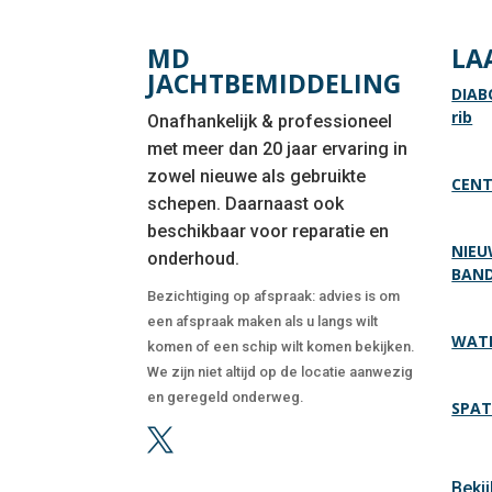
MD
LA
JACHTBEMIDDELING
DIAB
rib
Onafhankelijk & professioneel
met meer dan 20 jaar ervaring in
zowel nieuwe als gebruikte
CENT
schepen. Daarnaast ook
beschikbaar voor reparatie en
NIEU
onderhoud.
BAN
Bezichtiging op afspraak: advies is om
een afspraak maken als u langs wilt
WATE
komen of een schip wilt komen bekijken.
We zijn niet altijd op de locatie aanwezig
en geregeld onderweg.
SPAT

Beki