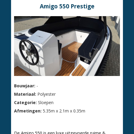
Amigo 550 Prestige
Bouwjaar:
-
Materiaal:
Polyester
Categorie:
Sloepen
Afmetingen:
5.35m x 2.1m x 0.35m
€ 12.595,00
De Amigo 550 is een luxe uitgevoerde ruime &