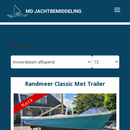
Filter
Randmeer Classic Met Trailer
N.o.t.k