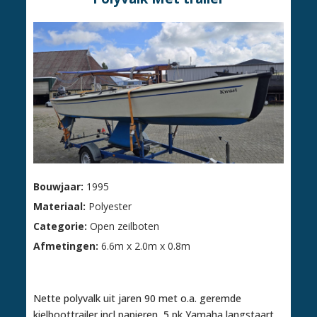
Bouwjaar:
1995
Materiaal:
Polyester
Categorie:
Open zeilboten
Afmetingen:
6.6m x 2.0m x 0.8m
€ 2.750,00
Nette polyvalk uit jaren 90 met o.a. geremde
kielboottrailer incl papieren, 5 pk Yamaha langstaart