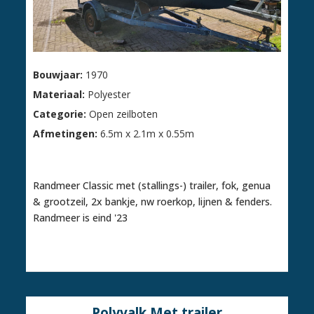
Bouwjaar:
1970
Materiaal:
Polyester
Categorie:
Open zeilboten
Afmetingen:
6.5m x 2.1m x 0.55m
N.o.t.k
Randmeer Classic met (stallings-) trailer, fok, genua
& grootzeil, 2x bankje, nw roerkop, lijnen & fenders.
Randmeer is eind '23
Polyvalk Met trailer