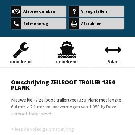
Afspraak maken
Vraag stellen
Bel me terug
Afdrukken
onbekend
onbekend
6.4 m
Omschrijving ZEILBOOT TRAILER 1350
PLANK
Nieuwe kiel- / zeilboot trailertype1350 Plank met lengte
6.4 mtr x 2.1 mtr en laadvermogen van 1.050 kgDeze
zeilboot trailer wordt
+ lees de volledige omschrijving