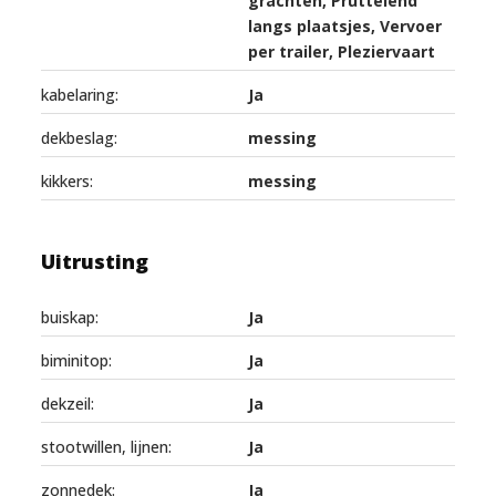
grachten, Pruttelend
langs plaatsjes, Vervoer
per trailer, Pleziervaart
kabelaring:
Ja
dekbeslag:
messing
kikkers:
messing
Uitrusting
buiskap:
Ja
biminitop:
Ja
dekzeil:
Ja
stootwillen, lijnen:
Ja
zonnedek:
Ja