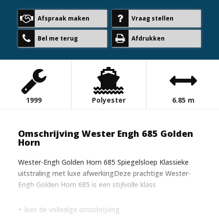
Afspraak maken
Vraag stellen
Bel me terug
Afdrukken
1999
Polyester
6.85 m
Omschrijving Wester Engh 685 Golden
Horn
Wester-Engh Golden Horn 685 Spiegelsloep Klassieke
uitstraling met luxe afwerkingDeze prachtige Wester-
Engh Golden Horn 685 is een stijlvolle klass
+ lees de volledige omschrijving