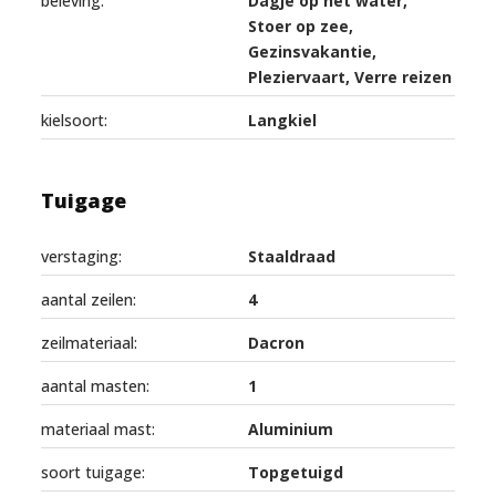
beleving:
Dagje op het water,
Stoer op zee,
Gezinsvakantie,
Pleziervaart, Verre reizen
kielsoort:
Langkiel
Tuigage
verstaging:
Staaldraad
aantal zeilen:
4
zeilmateriaal:
Dacron
aantal masten:
1
materiaal mast:
Aluminium
soort tuigage:
Topgetuigd