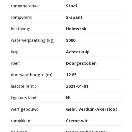
rompmateriaal:
Staal
rompvorm:
S-spant
besturing:
Helmstok
waterverplaatsing (kg):
8000
kuip:
Achterkuip
roer:
Doorgestoken
doorvaarthoogte (m):
12.85
laatste refit :
2021-01-01
ligplaats land:
NL
werf gebouwd:
Gebr. Verduin-Akersloot
rompkleur:
Creme wit