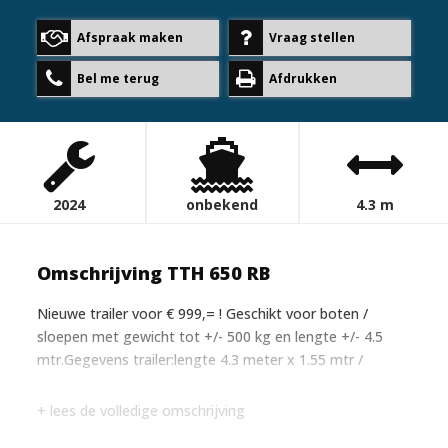
Afspraak maken
Vraag stellen
Bel me terug
Afdrukken
2024
onbekend
4.3 m
Omschrijving TTH 650 RB
Nieuwe trailer voor € 999,= ! Geschikt voor boten /
sloepen met gewicht tot +/- 500 kg en lengte +/- 4.5
mtr.Gegevens trailer:lengte 4.3 meter x 1.55 mtr /
+ lees de volledige omschrijving