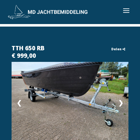
TTH 650 RB
Delen
€ 999,00
❮
❯