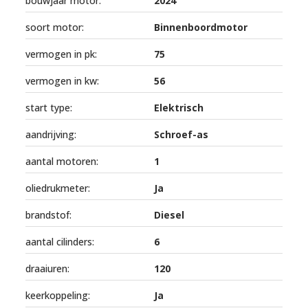
bouwjaar motor:
2024
soort motor:
Binnenboordmotor
vermogen in pk:
75
vermogen in kw:
56
start type:
Elektrisch
aandrijving:
Schroef-as
aantal motoren:
1
oliedrukmeter:
Ja
brandstof:
Diesel
aantal cilinders:
6
draaiuren:
120
keerkoppeling:
Ja