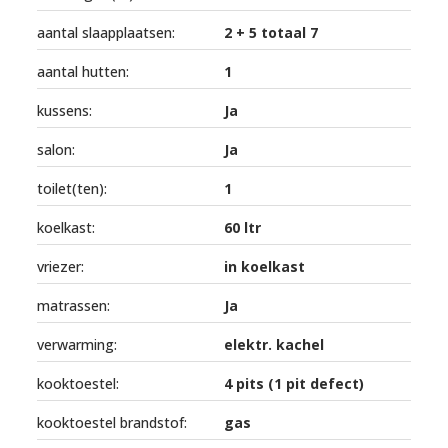
aantal slaapplaatsen:
2 + 5 totaal 7
aantal hutten:
1
kussens:
Ja
salon:
Ja
toilet(ten):
1
koelkast:
60 ltr
vriezer:
in koelkast
matrassen:
Ja
verwarming:
elektr. kachel
kooktoestel:
4 pits (1 pit defect)
kooktoestel brandstof:
gas